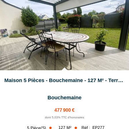
NOS ACTUALITÉS
CONTACT
Maison 5 Pièces - Bouchemaine - 127 M² - Terrain 429m²
Bouchemaine
477 900 €
dont 5,03% TTC d'honoraires
127
M²
Réf :
EP277
5
Pièce(s)