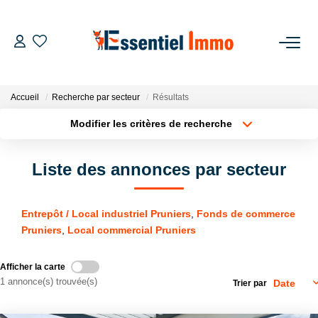
ACCUEIL
Accueil
Recherche par secteur
Résultats
VENDRE
Modifier les critères de recherche
Localisation
Type de bien
Localisation
Sélectionnez...
ACHETER
Liste des annonces par secteur
Surface min
Budget max
NOTRE GROUPE
Entrepôt / Local industriel Pruniers
,
Fonds de commerce
Plus de critères
Créer une alerte
Pruniers
,
Local commercial Pruniers
Notre Groupe
Notre Équipe
Afficher la carte
Notre Agence
1 annonce(s) trouvée(s)
Trier par