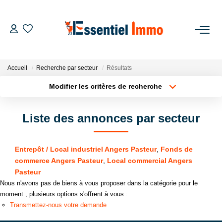
ACCUEIL
Accueil
Recherche par secteur
Résultats
VENDRE
Modifier les critères de recherche
Localisation
Type de bien
ACHETER
Liste des annonces par secteur
Surface min
Budget max
Localisation
Sélectionnez...
NOTRE GROUPE
Entrepôt / Local industriel Angers Pasteur
,
Fonds de
Plus de critères
Créer une alerte
commerce Angers Pasteur
,
Local commercial Angers
Notre Groupe
Pasteur
Notre Équipe
Nous n'avons pas de biens à vous proposer dans la catégorie pour le
moment , plusieurs options s'offrent à vous :
Notre Agence
Transmettez-nous votre demande