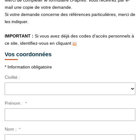
Merci de compléter le formulaire ci-après. Vous recevrez par e-
NOS ACTUALITÉS
mail une copie de votre demande.
Si votre demande concerne des références particulières, merci de
les indiquer.
CONTACT
IMPORTANT :
Si vous avez déjà des codes d'accés personnels à
ce site, identifiez-vous en cliquant
ici
Vos coordonnées
* Information obligatoire
Civilité :
Prénom :
*
Nom :
*